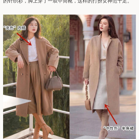
的针织衫，脚上穿了一双中筒靴，这样的打扮女神范十足。