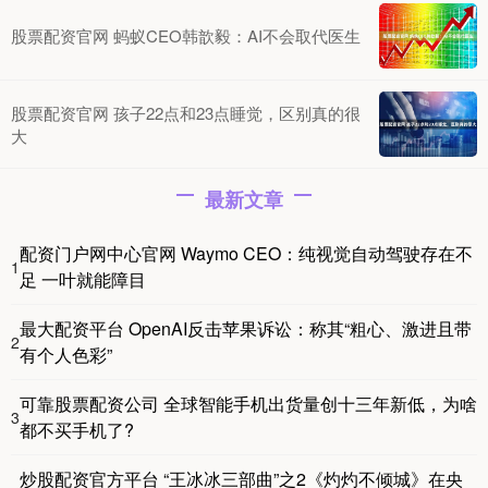
股票配资官网 蚂蚁CEO韩歆毅：AI不会取代医生
股票配资官网 孩子22点和23点睡觉，区别真的很
大
最新文章
配资门户网中心官网 Waymo CEO：纯视觉自动驾驶存在不
1
足 一叶就能障目
最大配资平台 OpenAI反击苹果诉讼：称其“粗心、激进且带
2
有个人色彩”
可靠股票配资公司 全球智能手机出货量创十三年新低，为啥
3
都不买手机了?
炒股配资官方平台 “王冰冰三部曲”之2《灼灼不倾城》在央