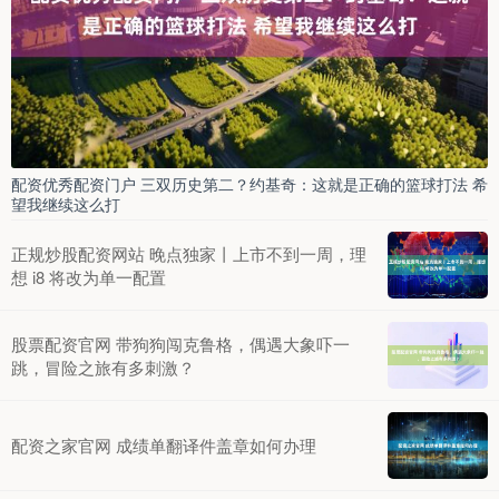
配资优秀配资门户 三双历史第二？约基奇：这就是正确的篮球打法 希
望我继续这么打
正规炒股配资网站 晚点独家丨上市不到一周，理
想 i8 将改为单一配置
股票配资官网 带狗狗闯克鲁格，偶遇大象吓一
跳，冒险之旅有多刺激？
配资之家官网 成绩单翻译件盖章如何办理