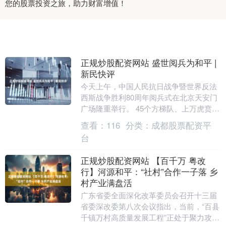
您的股票投资之旅，助力财富增值！
正规炒股配资网站 盛世阅兵为和平 |
新民快评
今天上午，中国人民抗日战争暨世界反法
西斯战争胜利80周年阅兵式在北京天安门
广场隆重举行。 45个方梯队、上万虎贲之
师、超百架先进战机、数百台地面装备依
查看：
116
分类：
成都股票配资平
次通过天安....
台
正规炒股配资网站 【百千万 粤改
行】河源和平：“社村”合作一子落 乡
村产业满盘活
广东省委全面深化改革委员会召开十三届
省委深改委第八次会议指出，当前，“百县
千镇万村高质量发展工程”正处于聚力攻